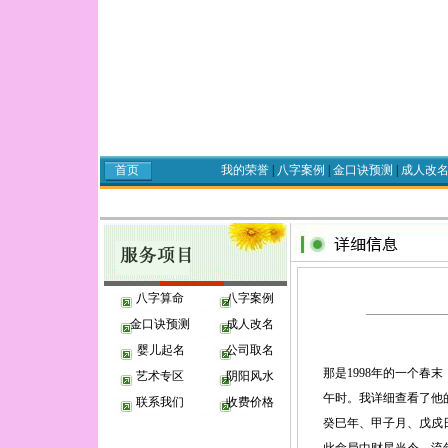
首页
我的荣誉
|
八字案例
|
金口诀预测
|
成人改
八字算命
八字案例
金口诀预测
成人改名
婴儿起名
公司取名
那是1998年的一个
艺术专区
阴阳风水
午时。我详细查看了他
联系我们
收费价格
癸巳年、甲子月、戊戍