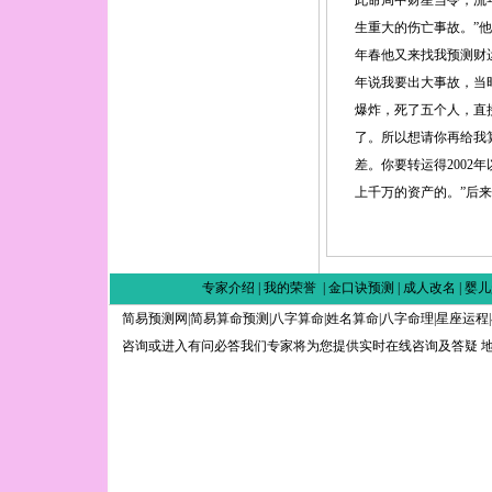
此命局中财星当令，流
生重大的伤亡事故。”
年春他又来找我预测财
年说我要出大事故，当
爆炸，死了五个人，直
了。所以想请你再给我
差。你要转运得2002
上千万的资产的。”后
专家介绍
|
我的荣誉
|
金口诀预测
|
成人改名
|
婴儿
简易预测网|简易算命预测|八字算命|姓名算命|八字命理|星座运程
咨询或进入有问必答我们专家将为您提供实时在线咨询及答疑 