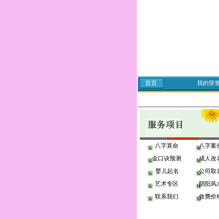
首页
我的荣
八字算命
八字案
金口诀预测
成人改
婴儿起名
公司取
艺术专区
阴阳风
联系我们
收费价