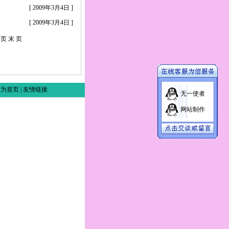
[ 2009年3月4日 ]
[ 2009年3月4日 ]
页 末 页
设为首页
|
友情链接
无一使者
网站制作