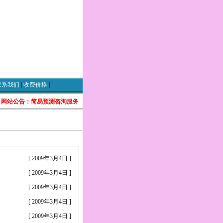
联系我们
|
收费价格
|
网站公告：简易预测咨洵服务中心是一家集四柱八字,金口诀预测， 易经八卦, 阴阳风水, 
[ 2009年3月4日 ]
[ 2009年3月4日 ]
[ 2009年3月4日 ]
[ 2009年3月4日 ]
[ 2009年3月4日 ]