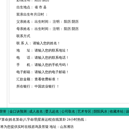
必须注明： 阳历 阴历
出生地点： 省 市 县
双亲出生年月日时 ：
父亲姓名： 出生时间： 注明： 阳历 阴历
母亲姓名： 出生时间： 注明： 阳历 阴历
联系方式
联 系 人： 请输入您的姓名！
地 址： 请输入您的联系地址！
电 话： 请输入您的联系电话！
手 机： 请输入您的手机号码！
电子邮箱： 请输入您的电子邮箱！
汇款金额： 查看收费标准 ！
所在银行： 中国农业银行 ！
荣誉
|
金口诀预测
|
成人改名
|
婴儿起名
|
公司取名
|
艺术专区
|
阴阳风水
|
收藏本站
|
字算命|姓名算命|八字命理|星座运程|在线算卦
24小时热线
：
将为您提供实时在线咨询及答疑 地址：
山东潍坊