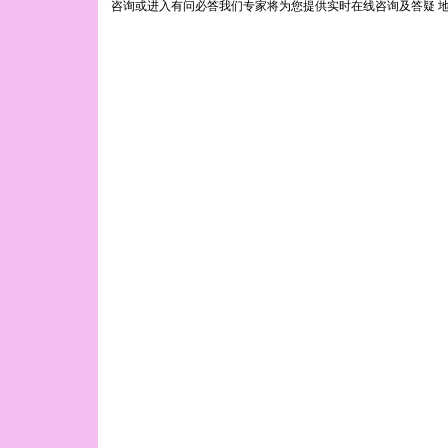
咨询或进入有问必答我们专家将为您提供实时在线咨询及答疑 