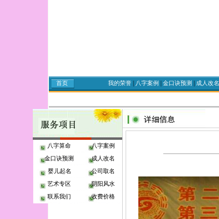
首页
我的荣誉
|
八字案例
|
金口诀预测
|
成人改
八字算命
八字案例
金口诀预测
成人改名
婴儿起名
公司取名
艺术专区
阴阳风水
联系我们
收费价格