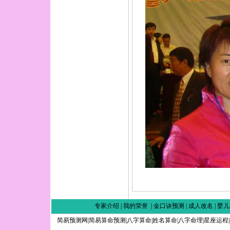
专家介绍
|
我的荣誉
|
金口诀预测
|
成人改名
|
婴儿
简易预测网|简易算命预测|八字算命|姓名算命|八字命理|星座运程