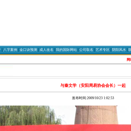
誉
|
八字案例
|
金口诀预测
|
成人改名
|
我的国际网站
|
公司取名
|
艺术专区
|
阴阳风水
|
网站
与秦文学（安阳周易协会会长）一起
发布时间:2009/10/23 1:02:53