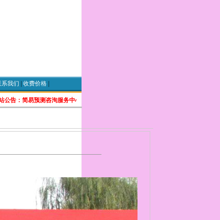
联系我们
|
收费价格
|
公告：简易预测咨洵服务中心是一家集四柱八字,金口诀预测， 易经八卦, 阴阳风水, 起名