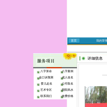
首页
我的荣
八字算命
八字案例
金口诀预测
成人改名
婴儿起名
公司取名
艺术专区
阴阳风水
联系我们
收费价格